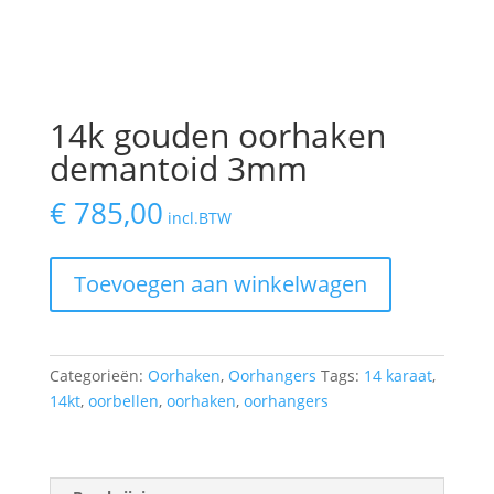
14k gouden oorhaken
demantoid 3mm
€
785,00
incl.BTW
14k
Toevoegen aan winkelwagen
gouden
oorhaken
demantoid
3mm
Categorieën:
Oorhaken
,
Oorhangers
Tags:
14 karaat
,
quantity
14kt
,
oorbellen
,
oorhaken
,
oorhangers