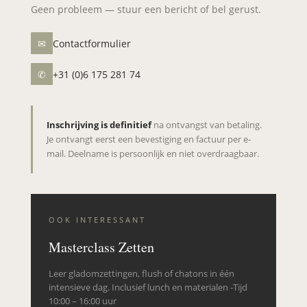
Geen probleem — stuur een bericht of bel gerust.
✉
Contactformulier
✆
+31 (0)6 175 281 74
Inschrijving is definitief
na ontvangst van betaling.
Je ontvangt eerst een bevestiging en factuur per e-
mail. Deelname is persoonlijk en niet overdraagbaar.
OOK INTERESSANT
Masterclass Zetten
Leer gladomzettingen, flush of chatons in één
intensieve dag. Inclusief lunch en materialen -Tijd
10:00 – 16:00 uur