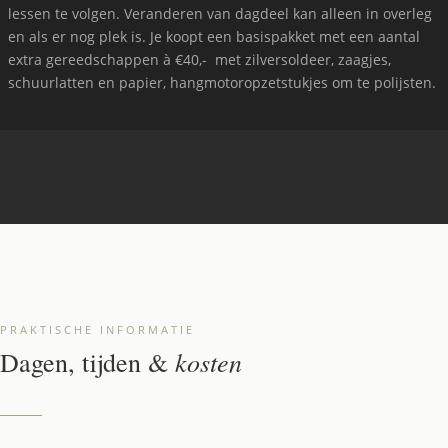
lessen te volgen. Veranderen van dagdeel kan alleen in overleg
en als er nog plek is. Je koopt een basispakket met een aantal
extra gereedschappen à €40,- met zilversoldeer, zaagjes,
schuurlatten en papier, hangmotoropzetstukjes om te polijsten.
PRAKTISCHE INFORMATIE
kosten
Dagen, tijden &