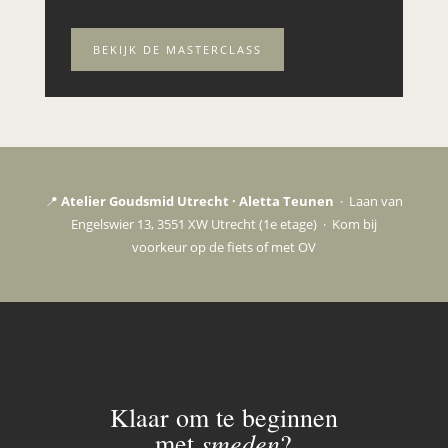
BEKIJK DE MASTERCLASS
📍
Atelier Goudsmid Utrecht · Aletta Teunen
· Laan van
Engelswier 13, 3551 XW Utrecht (1e etage) · Kom bij
voorkeur op de fiets of met OV
Klaar om te beginnen
smeden
met
?