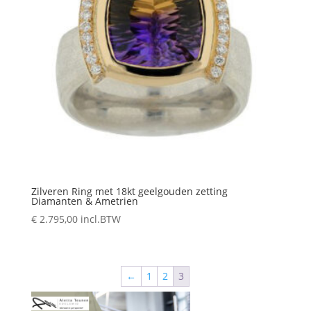
Zilveren Ring met 18kt geelgouden zetting
Diamanten & Ametrien
€
2.795,00
incl.BTW
←
1
2
3