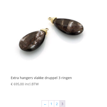
Extra hangers vlakke druppel 3 ringen
€
695,00
incl.BTW
←
1
2
3